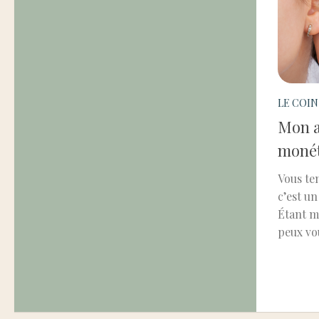
LE COIN
Mon av
monét
Vous te
c’est un
Étant m
peux vou