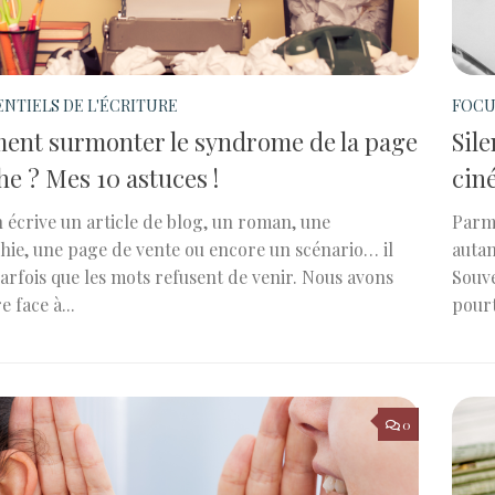
ENTIELS DE L'ÉCRITURE
FOCU
nt surmonter le syndrome de la page
Sile
he ? Mes 10 astuces !
cin
n écrive un article de blog, un roman, une
Parmi
hie, une page de vente ou encore un scénario… il
autan
parfois que les mots refusent de venir. Nous avons
Souve
e face à...
pourt
0