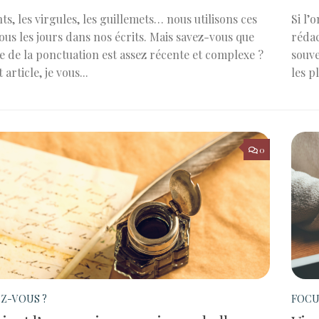
ts, les virgules, les guillemets… nous utilisons ces
Si l’
ous les jours dans nos écrits. Mais savez-vous que
rédac
re de la ponctuation est assez récente et complexe ?
souve
 article, je vous...
les pl
0
EZ-VOUS ?
FOCU