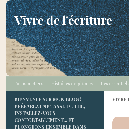
Skip to content
Vivre de l'écriture
Focus métiers
Histoires de plumes
Les essentiels
BIENVENUE SUR MON BLOG !
VIVRE 
PRÉPAREZ UNE TASSE DE THÉ,
INSTALLEZ-VOUS
CONFORTABLEMENT... ET
PLONGEONS ENSEMBLE DANS