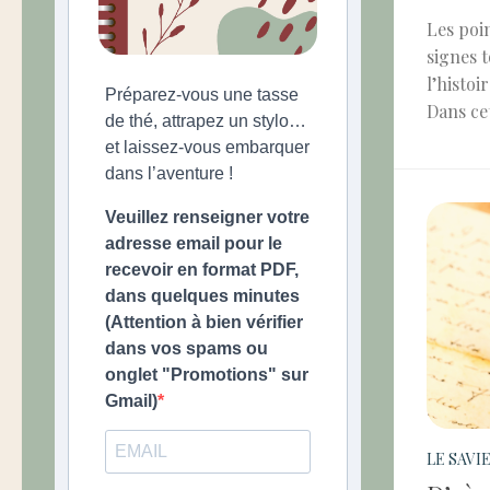
Les poin
signes t
l’histoi
Préparez-vous une tasse
Dans cet
de thé, attrapez un stylo…
et laissez-vous embarquer
dans l’aventure !
Veuillez renseigner votre
adresse email pour le
recevoir en format PDF,
dans quelques minutes
(Attention à bien vérifier
dans vos spams ou
onglet "Promotions" sur
Gmail)
LE SAVI