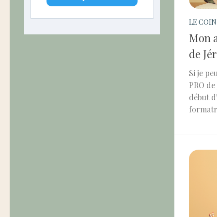
LE COIN
Mon a
de Jé
Si je p
PRO de J
début d’
formatri