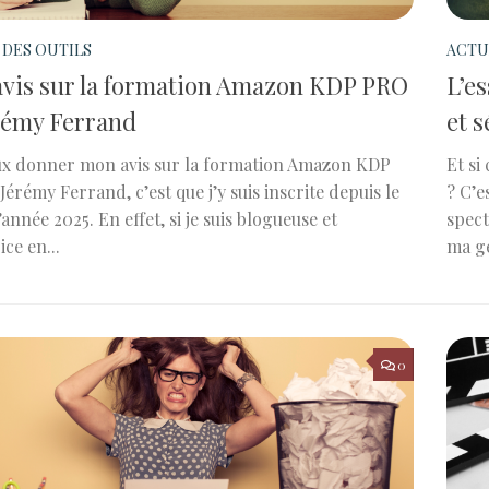
 DES OUTILS
ACTU
vis sur la formation Amazon KDP PRO
L’es
rémy Ferrand
et s
eux donner mon avis sur la formation Amazon KDP
Et si
érémy Ferrand, c’est que j’y suis inscrite depuis le
? C’e
année 2025. En effet, si je suis blogueuse et
spect
ce en...
ma gé
0